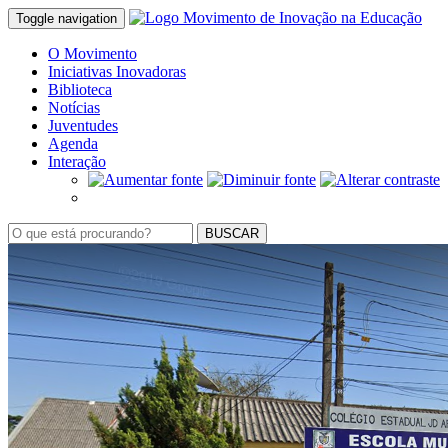
Toggle navigation
O Movimento
Iniciativas Inovadoras
Biblioteca
Notícias
Juventudes
Agenda
Interação
BUSCAR