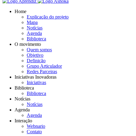
Home
Explicação do projeto
Mapa
Notícias
Agenda
Biblioteca
O movimento
Quem somos
Objetivo
Definição
Grupo Articulador
Redes Parceiras
Iniciativas Inovadoras
Iniciativas
Biblioteca
Biblioteca
Notícias
Notícias
Agenda
Agenda
Interação
Webnario
Contato