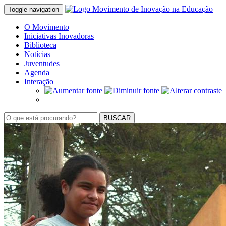
Toggle navigation
O Movimento
Iniciativas Inovadoras
Biblioteca
Notícias
Juventudes
Agenda
Interação
BUSCAR