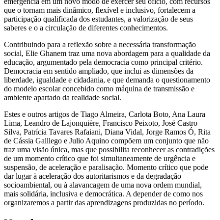
emergência em um novo modo de exercer seu ofício, com recursos
que o tornam mais dinâmico, flexível e inclusivo, fortalecem a
participação qualificada dos estudantes, a valorização de seus
saberes e o a circulação de diferentes conhecimentos.
Contribuindo para a reflexão sobre a necessária transformação
social, Elie Ghanem traz uma nova abordagem para a qualidade da
educação, argumentado pela democracia como principal critério.
Democracia em sentido ampliado, que inclui as dimensões da
liberdade, igualdade e cidadania, e que demanda o questionamento
do modelo escolar concebido como máquina de transmissão e
ambiente apartado da realidade social.
Estes e outros artigos de Tiago Almeira, Carlota Boto, Ana Laura
Lima, Leandro de Lajonquière, Francisco Peixoto, José Castro
Silva, Patrícia Tavares Rafaiani, Diana Vidal, Jorge Ramos Ó, Rita
de Cássia Galllego e Julio Aquino compõem um conjunto que não
traz uma visão única, mas que possibilita reconhecer as contradições
de um momento crítico que foi simultaneamente de urgência e
suspensão, de aceleração e paralisação. Momento crítico que pode
dar lugar à aceleração dos autoritarismos e da degradação
socioambiental, ou à alavancagem de uma nova ordem mundial,
mais solidária, inclusiva e democrática. A depender de como nos
organizaremos a partir das aprendizagens produzidas no período.