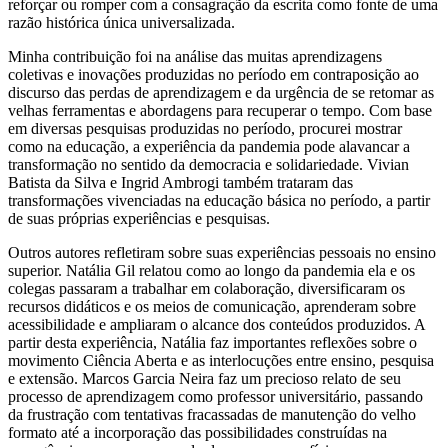
reforçar ou romper com a consagração da escrita como fonte de uma
razão histórica única universalizada.
Minha contribuição foi na análise das muitas aprendizagens
coletivas e inovações produzidas no período em contraposição ao
discurso das perdas de aprendizagem e da urgência de se retomar as
velhas ferramentas e abordagens para recuperar o tempo. Com base
em diversas pesquisas produzidas no período, procurei mostrar
como na educação, a experiência da pandemia pode alavancar a
transformação no sentido da democracia e solidariedade. Vivian
Batista da Silva e Ingrid Ambrogi também trataram das
transformações vivenciadas na educação básica no período, a partir
de suas próprias experiências e pesquisas.
Outros autores refletiram sobre suas experiências pessoais no ensino
superior. Natália Gil relatou como ao longo da pandemia ela e os
colegas passaram a trabalhar em colaboração, diversificaram os
recursos didáticos e os meios de comunicação, aprenderam sobre
acessibilidade e ampliaram o alcance dos conteúdos produzidos. A
partir desta experiência, Natália faz importantes reflexões sobre o
movimento Ciência Aberta e as interlocuções entre ensino, pesquisa
e extensão. Marcos Garcia Neira faz um precioso relato de seu
processo de aprendizagem como professor universitário, passando
da frustração com tentativas fracassadas de manutenção do velho
formato até a incorporação das possibilidades construídas na